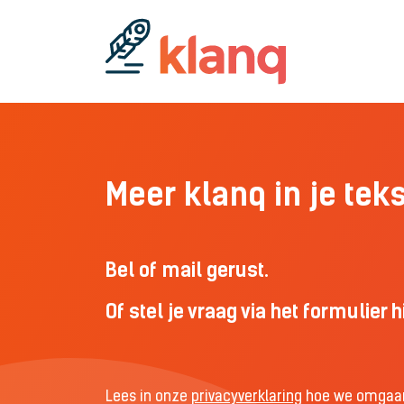
Meer klanq in je tek
Bel of mail gerust.
Of stel je vraag via het formulier 
Lees in onze
privacyverklaring
hoe we omgaan