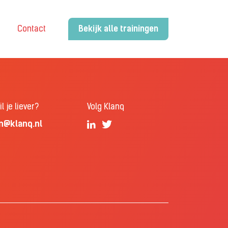
Contact
Bekijk alle trainingen
l je liever?
Volg Klanq
n@klanq.nl