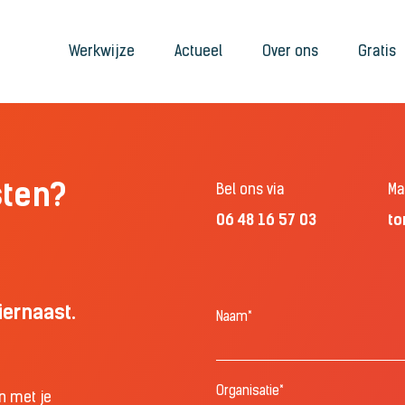
Werkwijze
Actueel
Over ons
Gratis
sten?
Bel ons via
Mai
06 48 16 57 03
to
hiernaast.
Naam*
Organisatie*
 met je