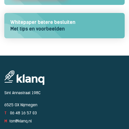
Whitepaper betere besluiten
Met tips en voorbeelden
Sint Annastraat 198C
6525 GX Nijmegen
T
06 48 16 57 03
M
ton@klanq.nl