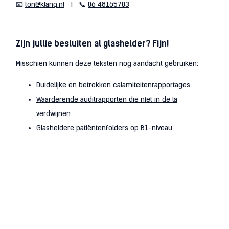
📧
ton@klanq.nl
| 📞
06 48165703
Zijn jullie besluiten al glashelder? Fijn!
Misschien kunnen deze teksten nog aandacht gebruiken:
Duidelijke en betrokken calamiteitenrapportages
Waarderende auditrapporten die níet in de la
verdwijnen
Glasheldere patiëntenfolders op B1-niveau