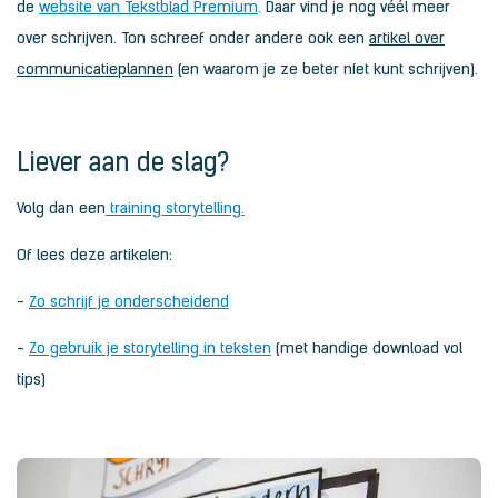
de
website van Tekstblad Premium
. Daar vind je nog véél meer
over schrijven. Ton schreef onder andere ook een
artikel over
communicatieplannen
(en waarom je ze beter níet kunt schrijven).
Liever aan de slag?
Volg dan een
training storytelling.
Of lees deze artikelen:
-
Zo schrijf je onderscheidend
-
Zo gebruik je storytelling in teksten
(met handige download vol
tips)